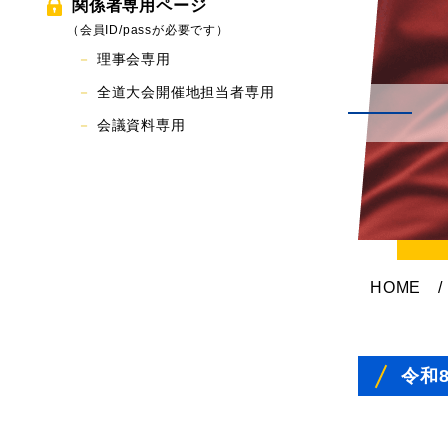
関係者専用ページ
（会員ID/passが必要です）
理事会専用
全道大会開催地担当者専用
会議資料専用
HOME
/
令和