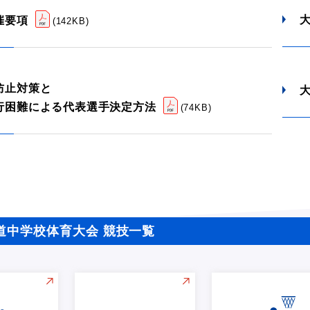
催要項
(
142KB
)
防止対策と
行困難による代表選手決定方法
(
74KB
)
道中学校体育大会 競技一覧